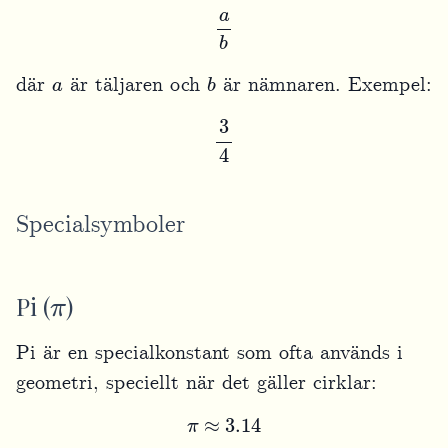
a
b
a
b
där
är täljaren och
är nämnaren. Exempel:
3
4
Specialsymboler
π
Pi (
)
Pi är en specialkonstant som ofta används i
geometri, speciellt när det gäller cirklar:
π
≈
3.14