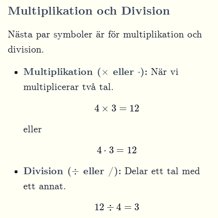
Multiplikation och Division
Nästa par symboler är för multiplikation och
division.
×
⋅
Multiplikation (
eller
):
När vi
multiplicerar två tal.
4
×
3
=
12
eller
4
⋅
3
=
12
÷
Division (
eller /):
Delar ett tal med
ett annat.
12
÷
4
=
3