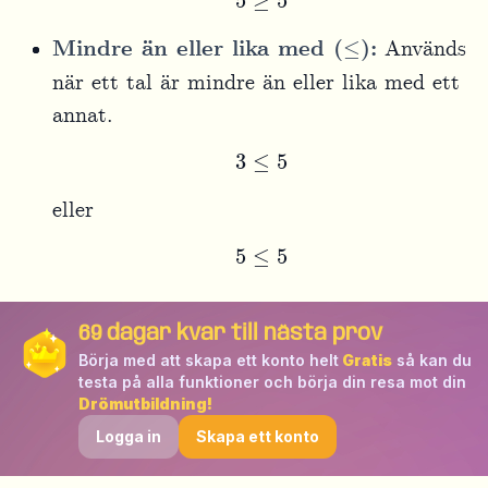
≤
Mindre än eller lika med (
):
Används
när ett tal är mindre än eller lika med ett
annat.
3
≤
5
eller
5
≤
5
69
dagar kvar till nästa prov
Börja med att skapa ett konto helt
Gratis
så kan du
testa på alla funktioner och börja din resa mot din
Drömutbildning!
Logga in
Skapa ett konto