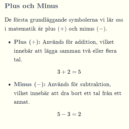
Plus och Minus
De första grundläggande symbolerna vi lär oss
+
−
i matematik är plus (
) och minus (
).
+
Plus (
):
Används för addition, vilket
innebär att lägga samman två eller flera
tal.
3
+
2
=
5
−
Minus (
):
Används för subtraktion,
vilket innebär att dra bort ett tal från ett
annat.
5
−
3
=
2