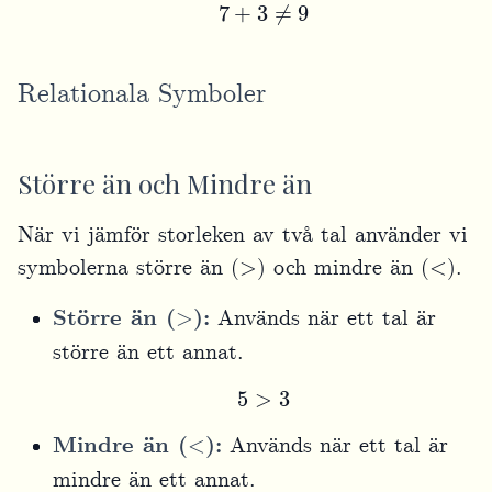
7
+
3
≠
9
Relationala Symboler
Större än och Mindre än
När vi jämför storleken av två tal använder vi
>
<
symbolerna större än (
) och mindre än (
).
>
Större än (
):
Används när ett tal är
större än ett annat.
5
>
3
<
Mindre än (
):
Används när ett tal är
mindre än ett annat.