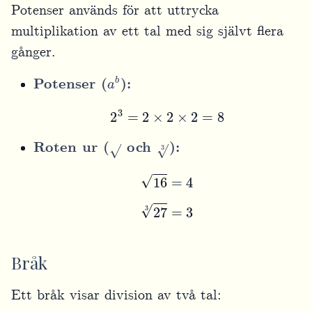
Potenser används för att uttrycka
multiplikation av ett tal med sig självt flera
gånger.
a
b
Potenser (
):
2
3
=
2
×
2
×
2
=
8
3
Roten ur (
och
):
16
=
4
27
3
=
3
Bråk
Ett bråk visar division av två tal: