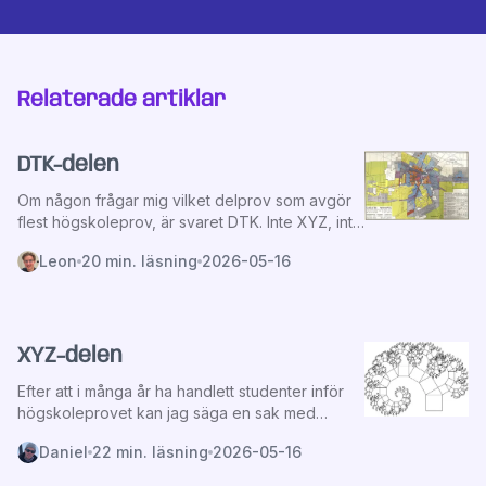
Relaterade artiklar
DTK-delen
Om någon frågar mig vilket delprov som avgör
flest högskoleprov, är svaret DTK. Inte XYZ, inte
ORD, utan just diagram, tabeller och kartor.
Leon
20
min. läsning
2026-05-16
Anledningen är inte att DTK är svårare än övriga
delprov, utan att DTK är det mest tidskänsliga
delprovet. Den som kan läsa ett diagram snabbt
har en gigantisk fördel. Den som tar 2 minuter på
varje DTK-uppgift hinner inte med, och förlorar
XYZ-delen
därmed möjligheten att svara på de uppgifter
Efter att i många år ha handlett studenter inför
de faktiskt skulle klarat.
högskoleprovet kan jag säga en sak med
säkerhet: ingen enskild förändring i provets
Daniel
22
min. läsning
2026-05-16
historia har haft större betydelse än
introduktionen av XYZ år 2011. Inte för att