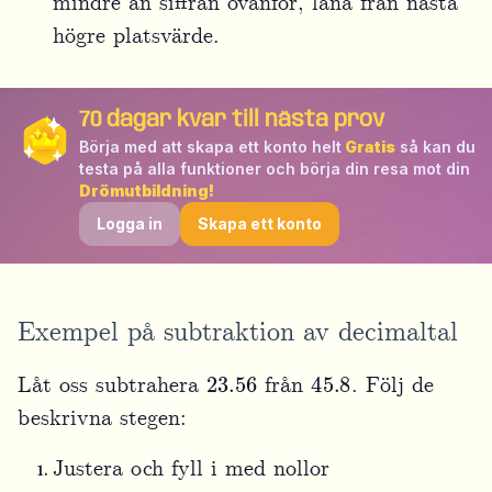
mindre än siffran ovanför, låna från nästa
högre platsvärde.
70
dagar kvar till nästa prov
Börja med att skapa ett konto helt
Gratis
så kan du
testa på alla funktioner och börja din resa mot din
Drömutbildning!
Logga in
Skapa ett konto
Exempel på subtraktion av decimaltal
23.56
45.8
Låt oss subtrahera
från
. Följ de
beskrivna stegen:
Justera och fyll i med nollor