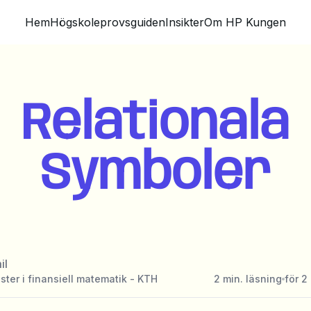
Hem
Högskoleprovsguiden
Insikter
Om HP Kungen
Relationala
Symboler
il
ster i finansiell matematik - KTH
2
min. läsning
för 2