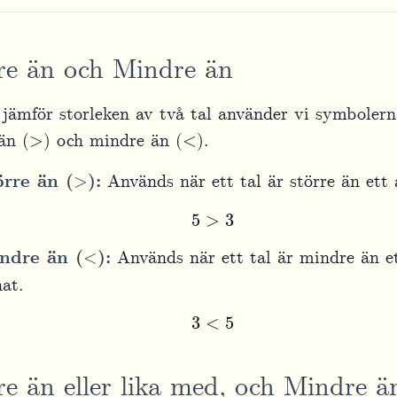
re än och Mindre än
 jämför storleken av två tal använder vi symbolern
>
<
än (
) och mindre än (
).
>
örre än (
):
Används när ett tal är större än ett 
5
>
3
<
ndre än (
):
Används när ett tal är mindre än e
at.
3
<
5
re än eller lika med, och Mindre ä