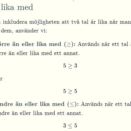
r lika med
t inkludera möjligheten att två tal är lika när man
 dem, använder vi:
≥
örre än eller lika med (
):
Används när ett tal 
rre än eller lika med ett annat.
5
≥
3
er
5
≥
5
≤
ndre än eller lika med (
):
Används när ett tal
dre än eller lika med ett annat.
3
≤
5