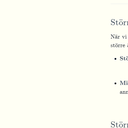
Stör
När vi
större 
St
Mi
ann
Stör