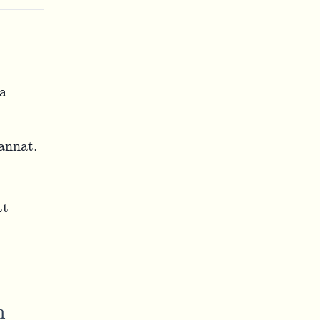
a
annat.
tt
n