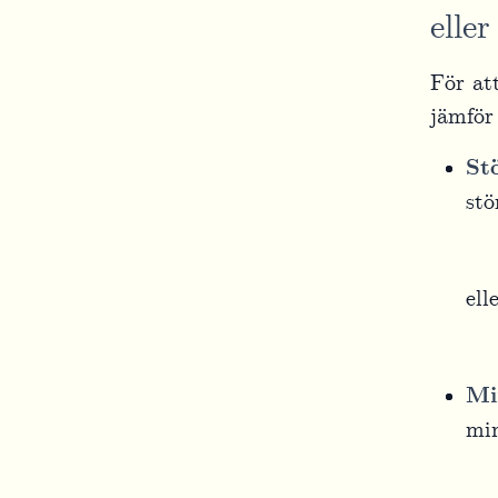
elle
För at
jämför
St
stö
ell
Mi
min