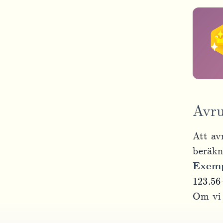
Avru
Att avr
beräkn
Exemp
123.56
Om vi 