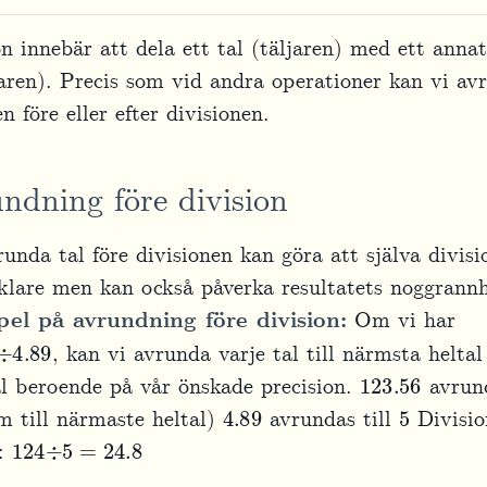
on innebär att dela ett tal (täljaren) med ett annat
ren). Precis som vid andra operationer kan vi av
n före eller efter divisionen.
ndning före division
runda tal före divisionen kan göra att själva divisi
nklare men kan också påverka resultatets noggrannh
el på avrundning före division:
Om vi har
÷
4.89
, kan vi avrunda varje tal till närmsta heltal 
123.56
l beroende på vår önskade precision.
avrund
4.89
5
 till närmaste heltal)
avrundas till
Divisio
124
÷
5
=
24.8
å: