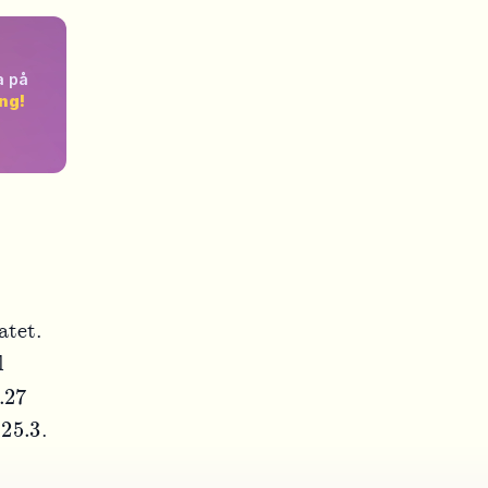
a på
ng!
atet.
l
7
25.3
l
.