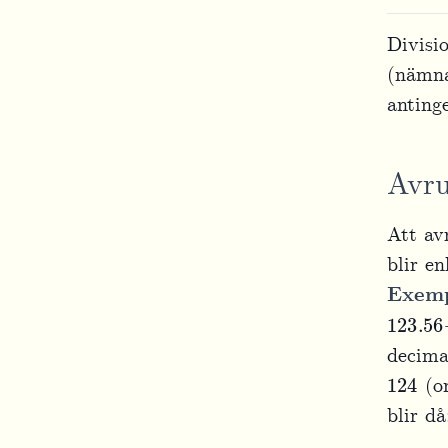
Divisi
(nämna
antinge
Avru
Att av
blir e
Exemp
123.56
decima
124
(om
blir d