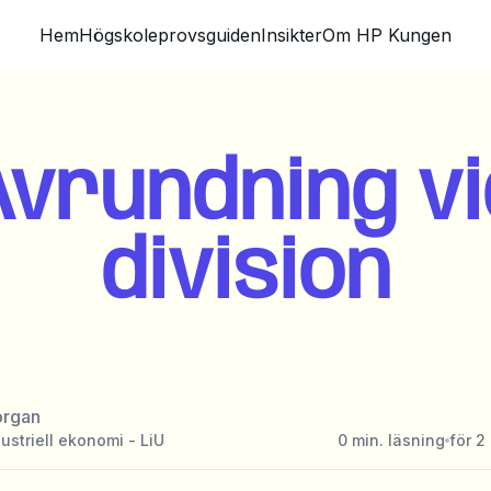
Hem
Högskoleprovsguiden
Insikter
Om HP Kungen
Avrundning vi
division
rgan
ustriell ekonomi - LiU
0
min. läsning
för 2