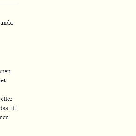
runda
onen
et.
eller
as till
nen