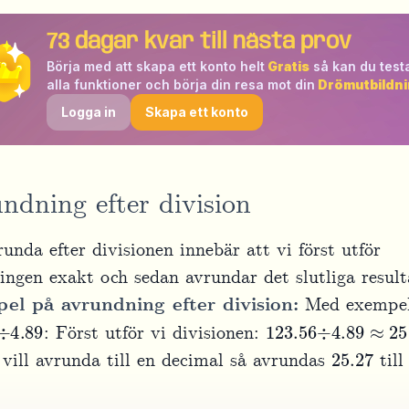
73
dagar kvar till nästa prov
Börja med att skapa ett konto helt
Gratis
så kan du test
alla funktioner och börja din resa mot din
Drömutbildni
Logga in
Skapa ett konto
ndning efter division
unda efter divisionen innebär att vi först utför
ingen exakt och sedan avrundar det slutliga result
el på avrundning efter division:
Med exempe
÷
4.89
123.56
÷
4.89
≈
25.2
: Först utför vi divisionen:
25.27
vill avrunda till en decimal så avrundas
til