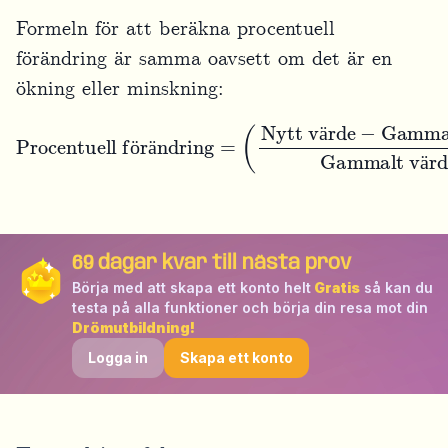
Formeln för att beräkna procentuell
förändring är samma oavsett om det är en
ökning eller minskning:
Procentuell förändring
Gammalt värde
Gammalt värde
=
(
Nytt värde
)
×
100
%
−
ä
ö
ä
ä
69
dagar kvar till nästa prov
Börja med att skapa ett konto helt
Gratis
så kan du
testa på alla funktioner och börja din resa mot din
Drömutbildning!
Logga in
Skapa ett konto