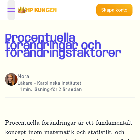
HP KUNGEN
Skapa konto
open navigation menu
Procentuella
förändringar och
förändringsfaktorer
Nora
Läkare - Karolinska Institutet
1
min. läsning
för 2 år sedan
Procentuella förändringar är ett fundamentalt
koncept inom matematik och statistik, och