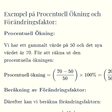
Exempel på Procentuell Ökning och
Förändringsfaktor:
Procentuell Ökning:
Vi har ett gammalt värde på 50 och det nya
värdet är 70. För att räkna ut den
procentuella ökningen:
Procentuell ökning
(
20
50
)
×
100
%
=
0.40
=
(
70
×
100
−
50
%
50
=
)
×
40
100
%
%
=
ö
Beräkning av Förändringsfaktor:
Därefter kan vi beräkna förändringsfaktorn:
Förändringsfaktor
=
1
+
(
40
100
)
=
1
+
0.40
=
1.40