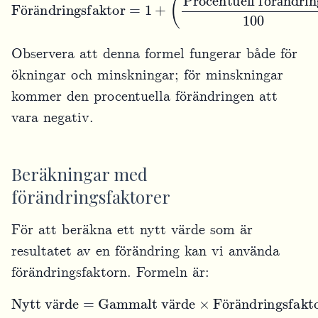
ö
ä
ö
ä
Observera att denna formel fungerar både för
ökningar och minskningar; för minskningar
kommer den procentuella förändringen att
vara negativ.
Beräkningar med
förändringsfaktorer
För att beräkna ett nytt värde som är
resultatet av en förändring kan vi använda
förändringsfaktorn. Formeln är:
Gammalt värde
Nytt värde
×
Förändringsfaktor
=
ä
ä
ö
ä