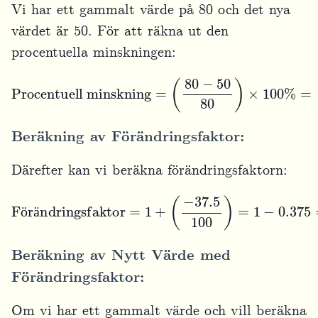
Vi har ett gammalt värde på 80 och det nya
värdet är 50. För att räkna ut den
procentuella minskningen:
Procentuell minskning
(
30
80
)
×
100
%
=
0.375
=
×
(
80
100
−
%
50
=
80
37.5
)
×
100
%
%
=
Beräkning av Förändringsfaktor:
Därefter kan vi beräkna förändringsfaktorn:
(
−
Förändringsfaktor
37.5
100
)
=
1
−
0.375
=
=
0.625
1
+
ö
ä
Beräkning av Nytt Värde med
Förändringsfaktor:
Om vi har ett gammalt värde och vill beräkna