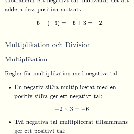
subtraherar ett negativt tal, motsvarar det att
addera dess positiva motsats.
−
5
−
(
−
3
)
=
−
5
+
3
=
−
2
Multiplikation och Division
Multiplikation
Regler för multiplikation med negativa tal:
En negativ siffra multiplicerat med en
positiv siffra ger ett negativt tal:
−
2
×
3
=
−
6
Två negativa tal multiplicerat tillsammans
ger ett positivt tal: