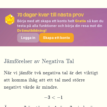
70
dagar kvar till nästa prov
Börja med att skapa ett konto helt
Gratis
så kan du
testa på alla funktioner och börja din resa mot din
Drömutbildning!
Logga in
Skapa ett konto
Jämförelser av Negativa Tal
När vi jämför två negativa tal är det viktigt
att komma ihåg att ett tal med större
negativt värde är mindre.
−
3
<
−
1
3
1
−
3