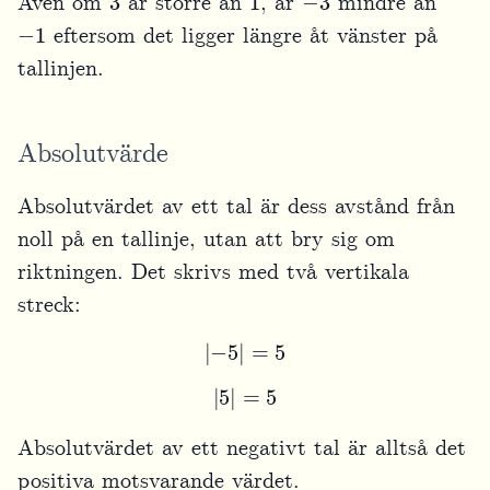
Även om
är större än
, är
mindre än
−
1
eftersom det ligger längre åt vänster på
tallinjen.
Absolutvärde
Absolutvärdet av ett tal är dess avstånd från
noll på en tallinje, utan att bry sig om
riktningen. Det skrivs med två vertikala
streck:
|
−
5
|
=
5
|
5
|
=
5
Absolutvärdet av ett negativt tal är alltså det
positiva motsvarande värdet.