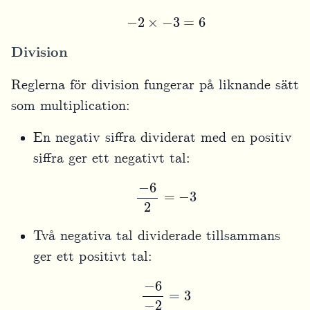
−
2
×
−
3
=
6
Division
Reglerna för division fungerar på liknande sätt
som multiplication:
En negativ siffra dividerat med en positiv
siffra ger ett negativt tal:
−
6
2
=
−
3
Två negativa tal dividerade tillsammans
ger ett positivt tal:
−
6
−
2
=
3