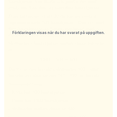
hästskjutsar från Rödå och jämför det med
symbolen från den ort med flest hästskjutsar.
Från kartan ser vi att Rödå har en symbol
representerande 500 hästskjutsar. Den ort med
flest hästskjutsar är Umeå, markerad med
Förklaringen visas när du har svarat på uppgiften.
symbolen 1300 hästskjutsar.
Skillnaden i hästskjutsar mellan dessa två orter
är:
1300
−
500
=
800
Därför är den korrekta skillnaden 800, vilket
betyder att alternativet "C" (800) är korrekt.
Sammanfattning:
- Rödå har 500 hästskjutsar.
- Umeå har 1300 hästskjutsar.
- Skillnaden mellan dessa är 800.