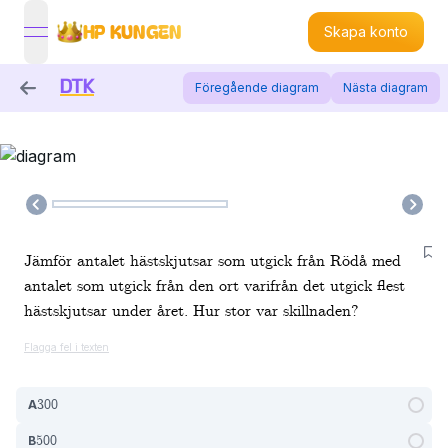
HP KUNGEN
Skapa konto
open navigation menu
DTK
Föregående
diagram
Nästa
diagram
Jämför antalet hästskjutsar som utgick från Rödå med
antalet som utgick från den ort varifrån det utgick flest
hästskjutsar under året. Hur stor var skillnaden?
Flagga fel i texten
300
A
500
B