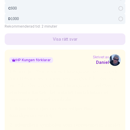
800
C
1000
D
Rekommenderad tid:
2 minuter
Visa rätt svar
Skrivet av
HP Kungen förklarar
Daniel
För att jämföra antalet hästskjutsar som utgick
från Rödå med antalet som utgick från den ort
varifrån det utgick flest hästskjutsar, behöver vi
analysera kartan där antalet hästskjutsar är
representerat med symboler.
1. Identifiera den ort från vilken flest
hästskjutsar utgick.
2. Identifiera symbolen som representerar antalet